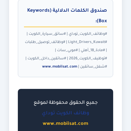
صندوق الكلمات الدلالية (Keywords
Box):
#وظائف_الكويت_توداي | #سائق_سيارة_الكويت |
#Light_Drivers_Kuwait | #وظائف_توصيل_طلبات
| #مادة_18_أهلي | #موبي_سات |
#توظيف_الكويت_2026 | #سائقين_داخل_الكويت |
#شغل_سائقين |
www.mobiisat.com
جميع الحقوق محفوظة لموقع
وظائف الكويت توداي
www.mobiisat.com