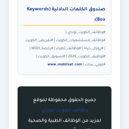
صندوق الكلمات الدلالية (Keywords
Box):
#وظائف_الكويت_توداي |
#وظائف_مستشفيات_الكويت | #تمريض_الكويت
| #رويال_حياة | #وظائف_أطباء | #رخصة_MOH |
#توظيف_الكويت_2026 | #تسويق_الكويت |
#موبي_سات |
www.mobiisat.com
جميع الحقوق محفوظة لموقع
وظائف الكويت توداي
لمزيد من الوظائف الطبية والصحية