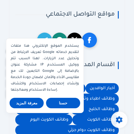
مواقع التواصل الاجتماعي
يستخدم الموقع الإلكتروني هذا ملفات
×
تعريف الارتباط من Google لتقديم خدماته
وتحليل عدد الزيارات. لهذا السبب تتم
واتساب الكويت
اقسام المدونة
مشاركة عنوان IP ووكيل المستخدم
التابعين لك مع Google بالإضافة إلى
واتساب قطر
مقاييس الأداء والأمان لضمان جودة الخدمة
واتساب عُمان
وإنشاء إحصاءات الاستخدام واكتشاف
أخبار الوافدين
وظائف أمن وحراسات في الكويت
إساءة الاستخدام ومعالجتها.
واتساب الإمارات
وظائف اطباء وتمريض
وظائف الامارات
حسنا
معرفة المزيد
وظائف الخليج
وظائف السعودية
وظائف الكويت
وظائف الكويت اليوم
وظائف الكويت دوام جزئي