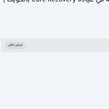
وظيفة موظفة استقبال عربية في عيادة Cure Recovery بالكويت |