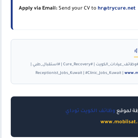
Apply via Email:
Send your CV to
hr@trycure.net
#وظائف_الكويت_توداي | #موظفة_استقبال_الكويت | #وظائف_عيادات_الكويت | #Cure_Recovery | #استقبال_طبي |
www.m
ظة لموقع
وظائف الكويت توداي
www.mobiisat