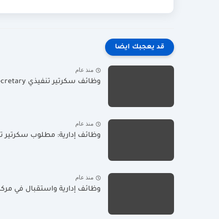
قد يعجبك ايضا
منذ عام
وظائف سكرتير تنفيذي Executive Secretary في الكويت - 24 يونيو...
منذ عام
وظائف إدارية: مطلوب سكرتير تن
منذ عام
وظائف إدارية واستقبال في مركز