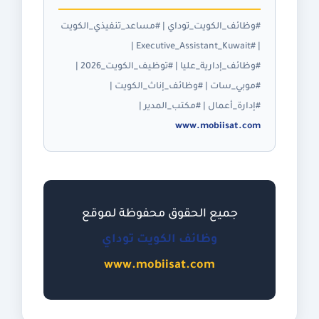
#وظائف_الكويت_توداي | #مساعد_تنفيذي_الكويت
| #Executive_Assistant_Kuwait |
#وظائف_إدارية_عليا | #توظيف_الكويت_2026 |
#موبي_سات | #وظائف_إناث_الكويت |
#إدارة_أعمال | #مكتب_المدير |
www.mobiisat.com
جميع الحقوق محفوظة لموقع
وظائف الكويت توداي
www.mobiisat.com