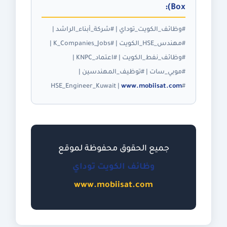
Box):
#وظائف_الكويت_توداي | #شركة_أبناء_الراشد |
#مهندس_HSE_الكويت | #K_Companies_Jobs |
#وظائف_نفط_الكويت | #اعتماد_KNPC |
#موبي_سات | #توظيف_المهندسين |
www.mobiisat.com
#HSE_Engineer_Kuwait |
جميع الحقوق محفوظة لموقع
وظائف الكويت توداي
www.mobiisat.com