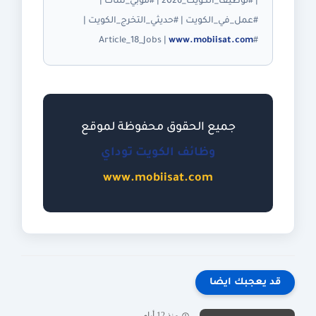
| #توظيف_الكويت_2026 | #موبي_سات |
#عمل_في_الكويت | #حديثي_التخرج_الكويت |
www.mobiisat.com
#Article_18_Jobs |
جميع الحقوق محفوظة لموقع
وظائف الكويت توداي
www.mobiisat.com
قد يعجبك ايضا
منذ 12 أيام