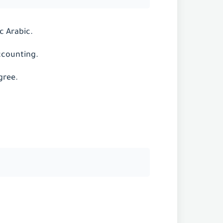
c Arabic.
ccounting.
gree.