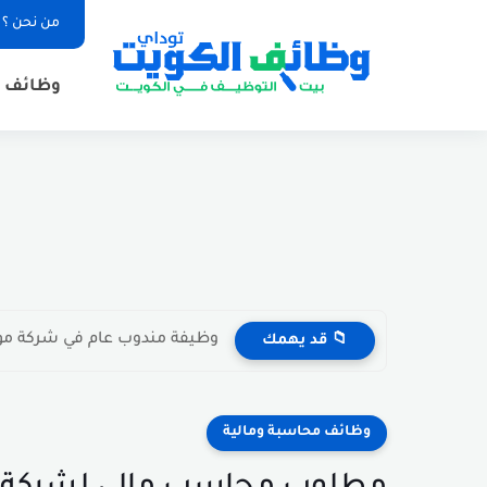
من نحن ؟
وظائف ا
وظيفة مندوب عام في شركة مواد غذائية بال
📁 قد يهمك
وظائف محاسبة ومالية