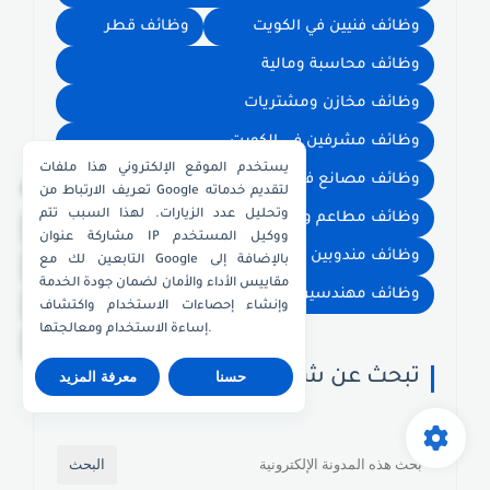
وظائف فنيين في الكويت
وظائف قطر
وظائف محاسبة ومالية
وظائف مخازن ومشتريات
وظائف مشرفين في الكويت
يستخدم الموقع الإلكتروني هذا ملفات
وظائف مصانع في الكويت
×
تعريف الارتباط من Google لتقديم خدماته
وتحليل عدد الزيارات. لهذا السبب تتم
وظائف مطاعم وشيفات ومعلمين اطعمة
واتساب الكويت
مشاركة عنوان IP ووكيل المستخدم
وظائف مندوبين ومبيعات في الكويت
التابعين لك مع Google بالإضافة إلى
واتساب قطر
مقاييس الأداء والأمان لضمان جودة الخدمة
وظائف مهندسين في الكويت
واتساب عُمان
وإنشاء إحصاءات الاستخدام واكتشاف
إساءة الاستخدام ومعالجتها.
واتساب الإمارات
تبحث عن شيئ ؟
حسنا
معرفة المزيد