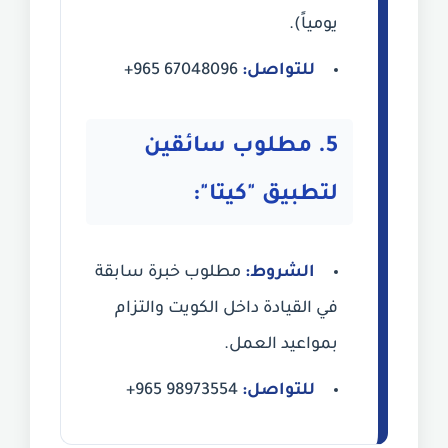
يومياً).
للتواصل:
+965 67048096
5. مطلوب سائقين
لتطبيق "كيتا":
الشروط:
مطلوب خبرة سابقة
في القيادة داخل الكويت والتزام
بمواعيد العمل.
للتواصل:
+965 98973554