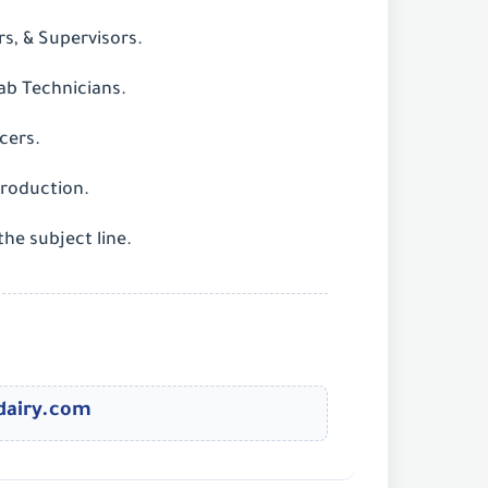
rs, & Supervisors.
ab Technicians.
cers.
roduction.
the subject line.
dairy.com