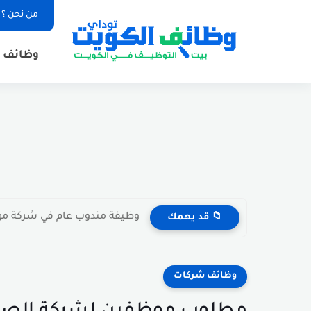
من نحن ؟
وظائف ا
وظيفة مندوب عام في شركة مواد غذائية بال
📁 قد يهمك
وظائف شركات