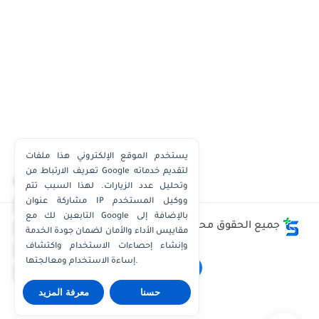
يستخدم الموقع الإلكتروني هذا ملفات
تعريف الارتباط من Google لتقديم خدماته
×
وتحليل عدد الزيارات. لهذا السبب تتم
مشاركة عنوان IP ووكيل المستخدم
واتساب الكويت
التابعين لك مع Google بالإضافة إلى
واتساب قطر
جميع الحقوق محفوظة ©
وظائف الكويت توداي - Kuwait
مقاييس الأداء والأمان لضمان جودة الخدمة
Jobs Today
واتساب عُمان
وإنشاء إحصاءات الاستخدام واكتشاف
إساءة الاستخدام ومعالجتها.
واتساب الإمارات
حسنا
معرفة المزيد