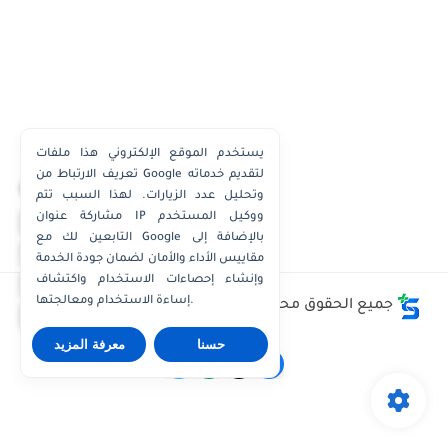
يستخدم الموقع الإلكتروني هذا ملفات
تعريف الارتباط من Google لتقديم خدماته
×
وتحليل عدد الزيارات. لهذا السبب تتم
مشاركة عنوان IP ووكيل المستخدم
واتساب الكويت
التابعين لك مع Google بالإضافة إلى
واتساب قطر
مقاييس الأداء والأمان لضمان جودة الخدمة
واتساب عُمان
وإنشاء إحصاءات الاستخدام واكتشاف
إساءة الاستخدام ومعالجتها.
جميع الحقوق محفوظة ©
وظائف الكويت توداي - Kuwait
واتساب الإمارات
Jobs Today
حسنا
معرفة المزيد