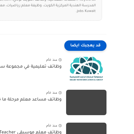
Keywords / الكلمات المفتاحية:
jobs Kuwait.
قد يعجبك ايضا
منذ عام
وظائف تعليمية في مجموعة سمارت م
منذ عام
وظائف مساعد معلم مرحلة ما قبل المدرسة ers For
منذ عام
وظائف معلم موسيقى Music Teacher في الكويت - 24 يونيو...