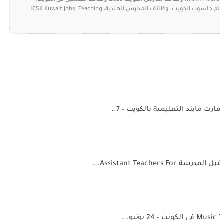
وظائف الكويت توداي، www.mobiisat.com، وظائف مدارس الكويت 2026، وظائف معلمين في الكويت،
المدرسة الهندية المركزية الكويت، وظيفة معلم رياضيات، معلم حاسوب الكويت، وظائف المدارس الهندية، ICSK Kuwait Jobs, Teaching
ايند التعليمية بالكويت - 7...
Assistant Teach...