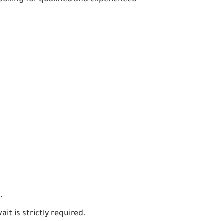
looking for qualified and experienced
.
wait
is strictly required.