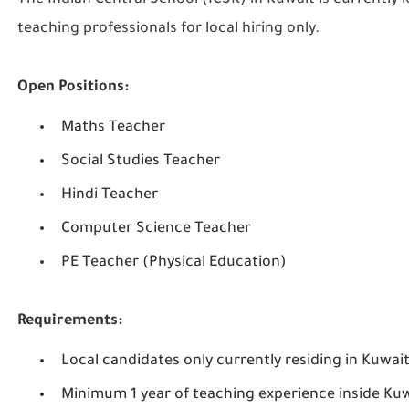
The Indian Central School (ICSK)
in Kuwait is currently 
teaching professionals for local hiring only.
Open Positions:
Maths Teacher
Social Studies Teacher
Hindi Teacher
Computer Science Teacher
PE Teacher (Physical Education)
Requirements:
Local candidates only
currently residing in Kuwait
Minimum
1 year of teaching experience inside Ku